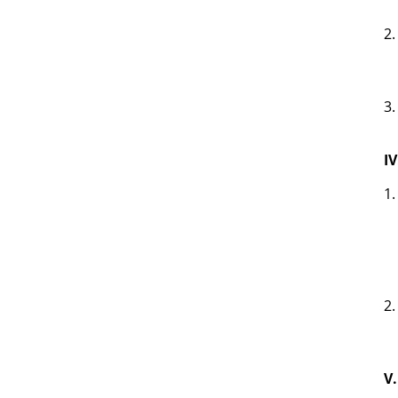
2.
3.
IV
1.
2.
V