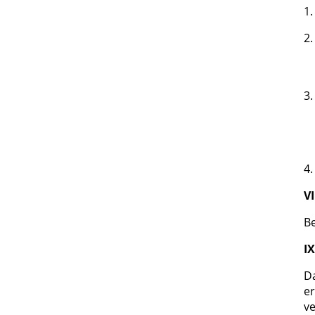
1.
2.
3.
4.
VI
Be
I
Da
e
ve