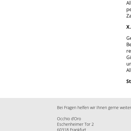
A
pe
Za
X
Ge
B
re
Gü
un
A
S
Bei Fragen helfen wir Ihnen gerne weiter
Occhio d’Oro
Eschenheimer Tor 2
60318 Frankfurt