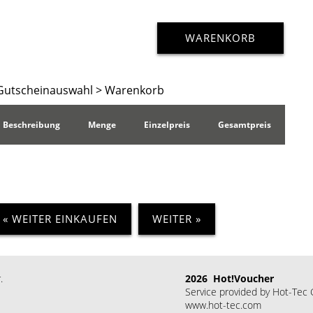
WARENKORB
Gutscheinauswahl
> Warenkorb
Beschreibung
Menge
Einzelpreis
Gesamtpreis
« WEITER EINKAUFEN
WEITER »
.
2026 Hot!Voucher
Service provided by Hot-Te
www.hot-tec.com