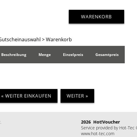
WARENKORB
Gutscheinauswahl
> Warenkorb
Beschreibung
Menge
Einzelpreis
Gesamtpreis
« WEITER EINKAUFEN
WEITER »
.
2026 Hot!Voucher
Service provided by Hot-Te
www.hot-tec.com