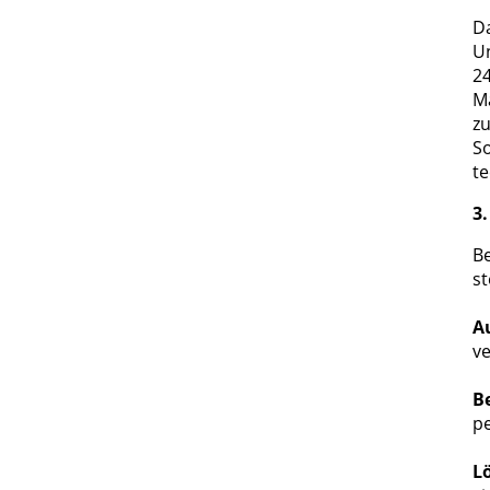
D
U
24
Ma
zu
S
te
3.
Be
st
A
ve
B
p
L