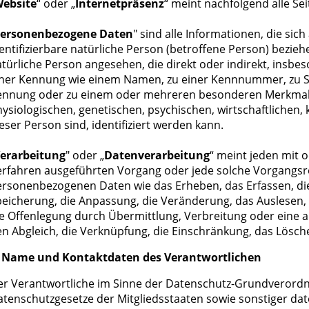
ebsite
“ oder „
Internetpräsenz
“ meint nachfolgend alle Se
ersonenbezogene Daten
" sind alle Informationen, die sich 
entifizierbare natürliche Person (betroffene Person) beziehen
türliche Person angesehen, die direkt oder indirekt, insb
iner Kennung wie einem Namen, zu einer Kennnummer, zu St
ennung oder zu einem oder mehreren besonderen Merkmale
ysiologischen, genetischen, psychischen, wirtschaftlichen, k
eser Person sind, identifiziert werden kann.
erarbeitung
" oder „
Datenverarbeitung
“ meint jeden mit 
erfahren ausgeführten Vorgang oder jede solche Vorgang
rsonenbezogenen Daten wie das Erheben, das Erfassen, die
eicherung, die Anpassung, die Veränderung, das Auslesen,
e Offenlegung durch Übermittlung, Verbreitung oder eine a
n Abgleich, die Verknüpfung, die Einschränkung, das Lösch
. Name und Kontaktdaten des Verantwortlichen
er Verantwortliche im Sinne der Datenschutz-Grundverord
tenschutzgesetze der Mitgliedsstaaten sowie sonstiger dat