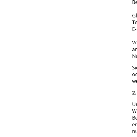
Be
Gl
Te
E
Ve
an
Na
Si
od
w
2
U
Wi
Be
er
nu