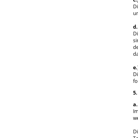
Di
un
d
Di
si
de
da
e
Di
fo
5
a
Im
we
Di