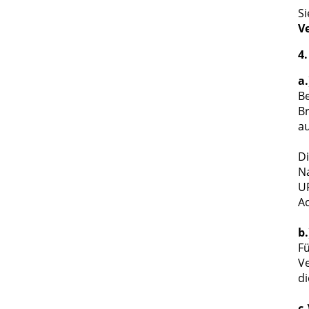
Si
V
4
a
B
Br
au
Di
Na
UR
Ac
b
Fü
Ve
d
c