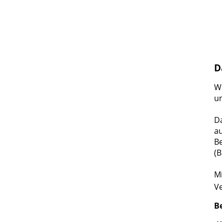
D
Wi
u
Da
a
B
(
Mi
Ve
B