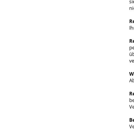
si
ni
R
I
R
p
üb
ve
W
A
R
be
Ve
B
V