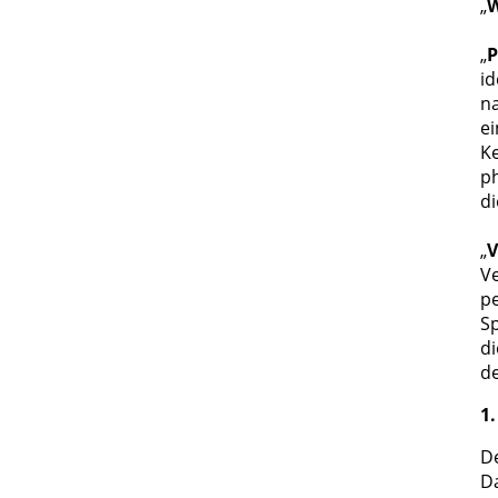
„
W
„
P
id
na
e
K
ph
di
„
V
V
pe
Sp
di
de
1
D
Da