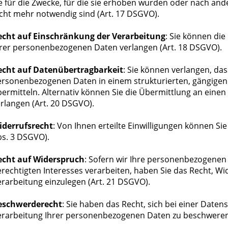
e für die Zwecke, für die sie erhoben wurden oder nach a
cht mehr notwendig sind (Art. 17 DSGVO).
echt auf Einschränkung der Verarbeitung
: Sie können di
hrer personenbezogenen Daten verlangen (Art. 18 DSGVO).
echt auf Datenübertragbarkeit
: Sie können verlangen, das
ersonenbezogenen Daten in einem strukturierten, gängige
ermitteln. Alternativ können Sie die Übermittlung an eine
rlangen (Art. 20 DSGVO).
iderrufsrecht
: Von Ihnen erteilte Einwilligungen können Si
bs. 3 DSGVO).
echt auf Widerspruch
: Sofern wir Ihre personenbezogenen 
rechtigten Interesses verarbeiten, haben Sie das Recht, W
rarbeitung einzulegen (Art. 21 DSGVO).
eschwerderecht
: Sie haben das Recht, sich bei einer Date
erarbeitung Ihrer personenbezogenen Daten zu beschweren