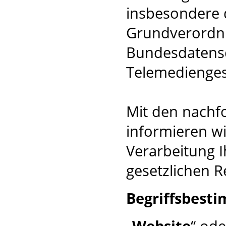
insbesondere 
Grundverordn
Bundesdatensc
Telemedienges
Mit den nachf
informieren wi
Verarbeitung I
gesetzlichen R
Begriffsbest
„
Website
“ ode