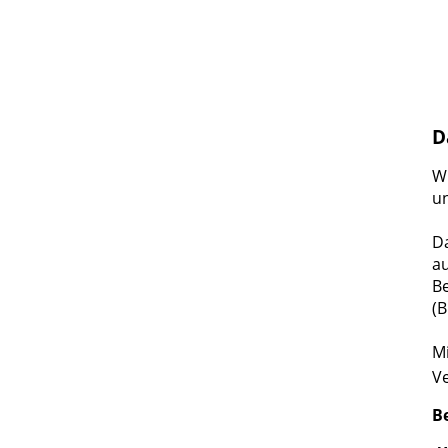
D
Wi
u
Da
a
B
(
Mi
Ve
B