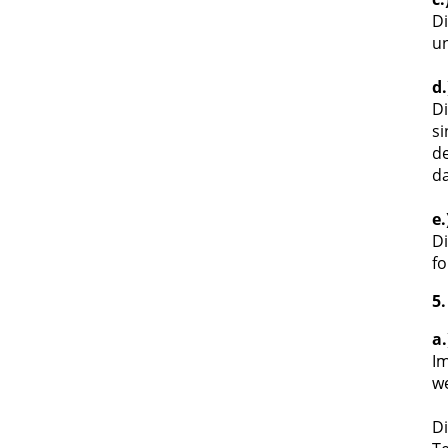
Di
un
d
Di
si
de
da
e
Di
fo
5
a
Im
we
Di