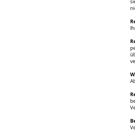
si
ni
R
I
R
p
üb
ve
W
A
R
be
Ve
B
V