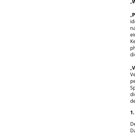
„
W
„
P
id
na
e
K
ph
di
„
V
V
pe
Sp
di
de
1
D
Da