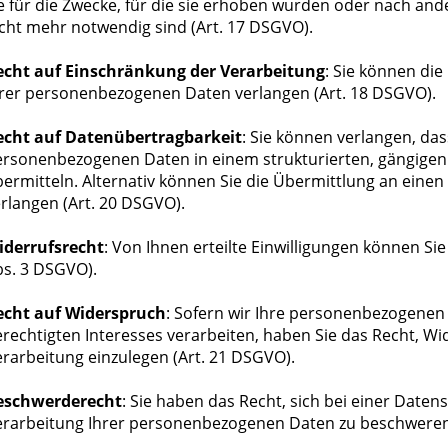
e für die Zwecke, für die sie erhoben wurden oder nach a
cht mehr notwendig sind (Art. 17 DSGVO).
echt auf Einschränkung der Verarbeitung
: Sie können di
hrer personenbezogenen Daten verlangen (Art. 18 DSGVO).
echt auf Datenübertragbarkeit
: Sie können verlangen, das
ersonenbezogenen Daten in einem strukturierten, gängige
ermitteln. Alternativ können Sie die Übermittlung an eine
rlangen (Art. 20 DSGVO).
iderrufsrecht
: Von Ihnen erteilte Einwilligungen können Si
bs. 3 DSGVO).
echt auf Widerspruch
: Sofern wir Ihre personenbezogenen 
rechtigten Interesses verarbeiten, haben Sie das Recht, W
rarbeitung einzulegen (Art. 21 DSGVO).
eschwerderecht
: Sie haben das Recht, sich bei einer Date
erarbeitung Ihrer personenbezogenen Daten zu beschweren