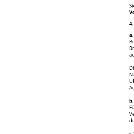
Si
V
4
a
B
Br
au
Di
Na
UR
Ac
b
Fü
Ve
d
c