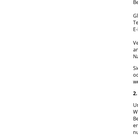
Be
Gl
Te
E
Ve
an
Na
Si
od
w
2
U
Wi
Be
er
nu