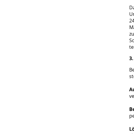
D
U
24
Ma
zu
S
te
3.
Be
st
A
ve
B
p
L