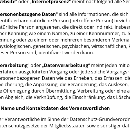
ebsite
“ oder „
Internetpräsenz
“ meint nachfolgend alle Se
ersonenbezogene Daten
" sind alle Informationen, die sich 
entifizierbare natürliche Person (betroffene Person) beziehen
türliche Person angesehen, die direkt oder indirekt, insb
iner Kennung wie einem Namen, zu einer Kennnummer, zu St
ennung oder zu einem oder mehreren besonderen Merkmale
ysiologischen, genetischen, psychischen, wirtschaftlichen, k
eser Person sind, identifiziert werden kann.
erarbeitung
" oder „
Datenverarbeitung
“ meint jeden mit 
erfahren ausgeführten Vorgang oder jede solche Vorgang
rsonenbezogenen Daten wie das Erheben, das Erfassen, die
eicherung, die Anpassung, die Veränderung, das Auslesen,
e Offenlegung durch Übermittlung, Verbreitung oder eine a
n Abgleich, die Verknüpfung, die Einschränkung, das Lösch
. Name und Kontaktdaten des Verantwortlichen
er Verantwortliche im Sinne der Datenschutz-Grundverord
tenschutzgesetze der Mitgliedsstaaten sowie sonstiger dat