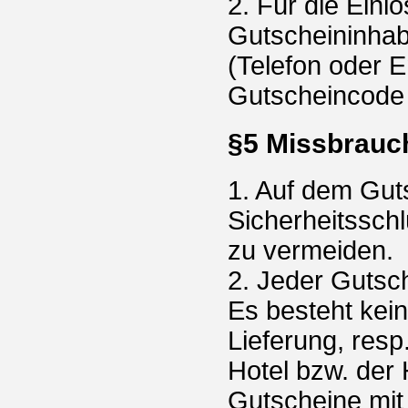
2. Für die Einlö
Gutscheininhabe
(Telefon oder 
Gutscheincode 
§5 Missbrauc
1. Auf dem Guts
Sicherheitssch
zu vermeiden.
2. Jeder Gutsc
Es besteht kein
Lieferung, res
Hotel bzw. der 
Gutscheine mit