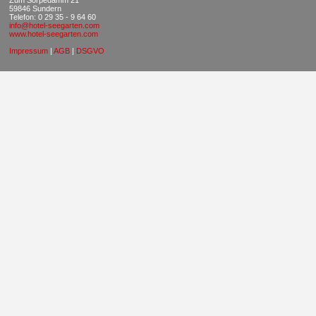
Zum Sorpedamm 21
59846 Sundern
Telefon: 0 29 35 - 9 64 60
info@hotel-seegarten.com
www.hotel-seegarten.com
Impressum
|
AGB
|
DSGVO