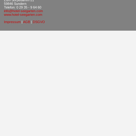
Zum Sorpedamm 21
59846 Sundern
Telefon: 0 29 35 - 9 64 60
info@hotel-seegarten.com
www.hotel-seegarten.com
Impressum
|
AGB
|
DSGVO