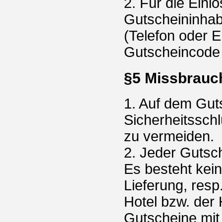
2. Für die Einlö
Gutscheininhabe
(Telefon oder 
Gutscheincode 
§5 Missbrauc
1. Auf dem Guts
Sicherheitssch
zu vermeiden.
2. Jeder Gutsc
Es besteht kein
Lieferung, res
Hotel bzw. der 
Gutscheine mit