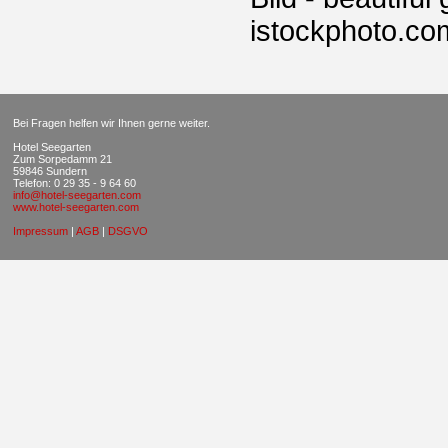
istockphoto.com
Bei Fragen helfen wir Ihnen gerne weiter.
Hotel Seegarten
Zum Sorpedamm 21
59846 Sundern
Telefon: 0 29 35 - 9 64 60
info@hotel-seegarten.com
www.hotel-seegarten.com
Impressum
|
AGB
|
DSGVO