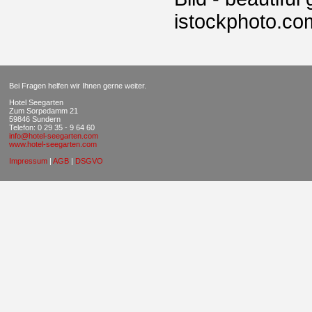
istockphoto.com
Bei Fragen helfen wir Ihnen gerne weiter.
Hotel Seegarten
Zum Sorpedamm 21
59846 Sundern
Telefon: 0 29 35 - 9 64 60
info@hotel-seegarten.com
www.hotel-seegarten.com
Impressum
|
AGB
|
DSGVO