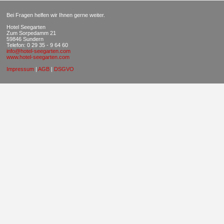
Bei Fragen helfen wir Ihnen gerne weiter.
Hotel Seegarten
Zum Sorpedamm 21
59846 Sundern
Telefon: 0 29 35 - 9 64 60
info@hotel-seegarten.com
www.hotel-seegarten.com
Impressum
|
AGB
|
DSGVO