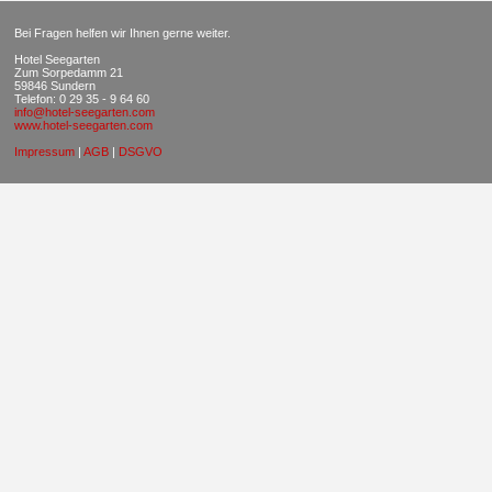
Bei Fragen helfen wir Ihnen gerne weiter.
Hotel Seegarten
Zum Sorpedamm 21
59846 Sundern
Telefon: 0 29 35 - 9 64 60
info@hotel-seegarten.com
www.hotel-seegarten.com
Impressum
|
AGB
|
DSGVO