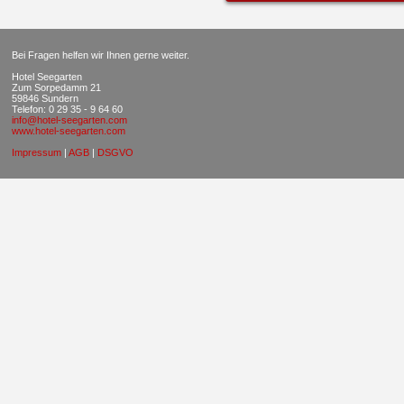
Bei Fragen helfen wir Ihnen gerne weiter.
Hotel Seegarten
Zum Sorpedamm 21
59846 Sundern
Telefon: 0 29 35 - 9 64 60
info@hotel-seegarten.com
www.hotel-seegarten.com
Impressum
|
AGB
|
DSGVO