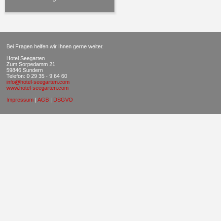
Bei Fragen helfen wir Ihnen gerne weiter.
Hotel Seegarten
Zum Sorpedamm 21
59846 Sundern
Telefon: 0 29 35 - 9 64 60
info@hotel-seegarten.com
www.hotel-seegarten.com
Impressum
|
AGB
|
DSGVO