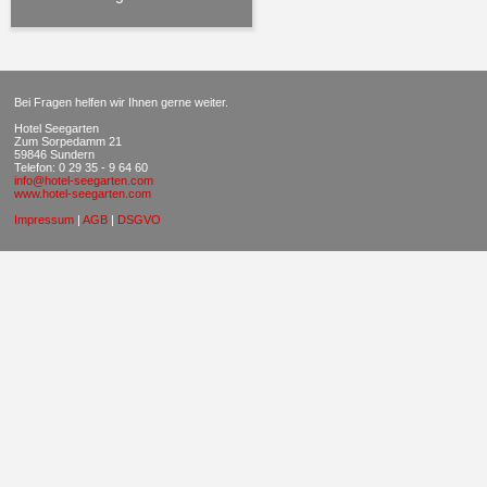
Bei Fragen helfen wir Ihnen gerne weiter.
Hotel Seegarten
Zum Sorpedamm 21
59846 Sundern
Telefon: 0 29 35 - 9 64 60
info@hotel-seegarten.com
www.hotel-seegarten.com
Impressum
|
AGB
|
DSGVO