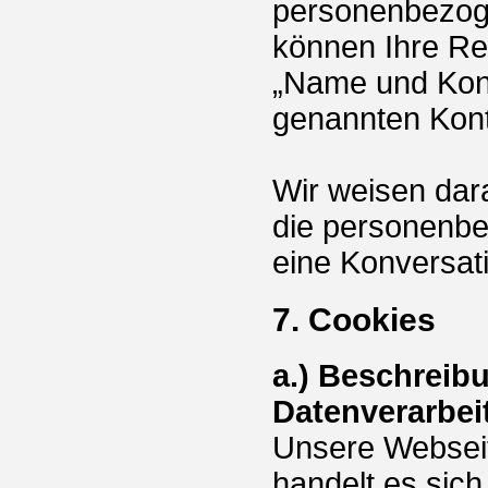
personenbezog
können Ihre Rec
„Name und Kont
genannten Kont
Wir weisen dara
die personenb
eine Konversati
7. Cookies
a.) Beschreib
Datenverarbei
Unsere Webseit
handelt es sich