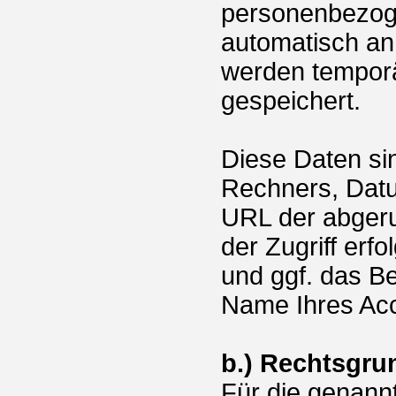
personenbezoge
automatisch an
werden temporä
gespeichert.
Diese Daten si
Rechners, Datu
URL der abgeru
der Zugriff erf
und ggf. das B
Name Ihres Acc
b.) Rechtsgru
Für die genannt