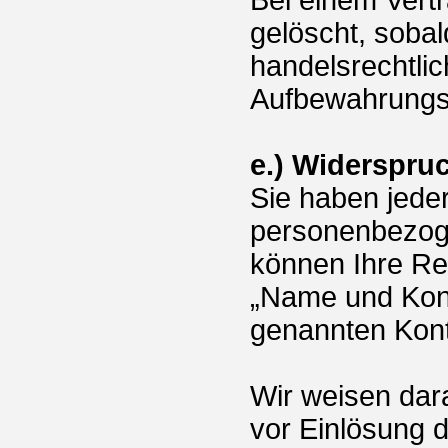
Bei einem Vert
gelöscht, sobal
handelsrechtli
Aufbewahrungsvo
e.) Widerspru
Sie haben jeder
personenbezog
können Ihre Rec
„Name und Kont
genannten Kont
Wir weisen dara
vor Einlösung 