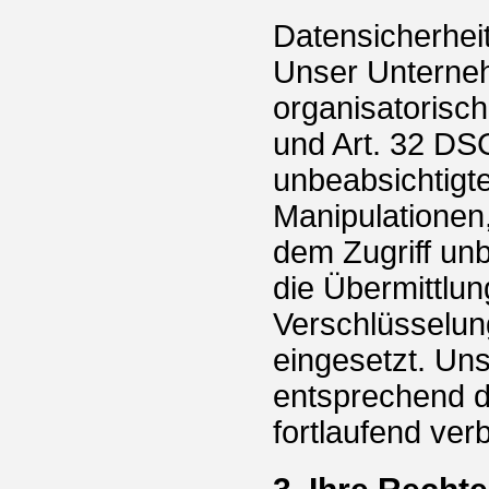
Datensicherhei
Unser Unterneh
organisatorisc
und Art. 32 DS
unbeabsichtigte
Manipulationen,
dem Zugriff un
die Übermittlun
Verschlüsselun
eingesetzt. U
entsprechend d
fortlaufend ver