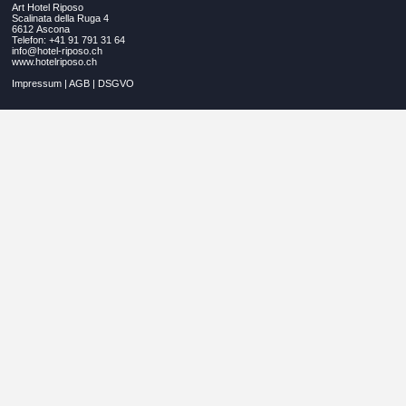
Art Hotel Riposo
Scalinata della Ruga 4
6612 Ascona
Telefon: +41 91 791 31 64
info@hotel-riposo.ch
www.hotelriposo.ch
Impressum
|
AGB
|
DSGVO