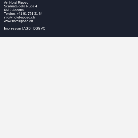
Art Hotel Riposo
Scalinata della Ruga 4
6612 Ascona
Telefon: +41 91 791 31 64
info@hotel-riposo.ch
www.hotelriposo.ch
Impressum
|
AGB
|
DSGVO