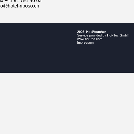
x +41 91 791 46 63
fo@hotel-riposo.ch
2026 Hot!Voucher
Service provided by Hot-Tec GmbH
www.hot-tec.com
Impressum