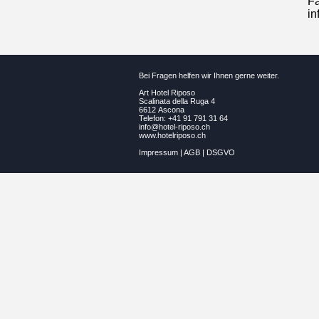
Fa
in
Bei Fragen helfen wir Ihnen gerne weiter.
Art Hotel Riposo
Scalinata della Ruga 4
6612 Ascona
Telefon: +41 91 791 31 64
info@hotel-riposo.ch
www.hotelriposo.ch
Impressum
|
AGB
|
DSGVO