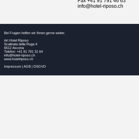
Fax +41 91 791 46 63
info@hotel-riposo.ch
Bei Fragen helfen wir Ihnen gerne weiter.
Art Hotel Riposo
Scalinata della Ruga 4
6612 Ascona
Telefon: +41 91 791 31 64
info@hotel-riposo.ch
www.hotelriposo.ch
Impressum
|
AGB
|
DSGVO