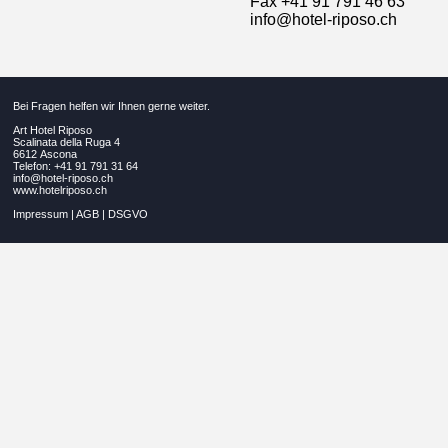
Fax +41 91 791 46 63
info@hotel-riposo.ch
Bei Fragen helfen wir Ihnen gerne weiter.
Art Hotel Riposo
Scalinata della Ruga 4
6612 Ascona
Telefon: +41 91 791 31 64
info@hotel-riposo.ch
www.hotelriposo.ch
Impressum
|
AGB
|
DSGVO