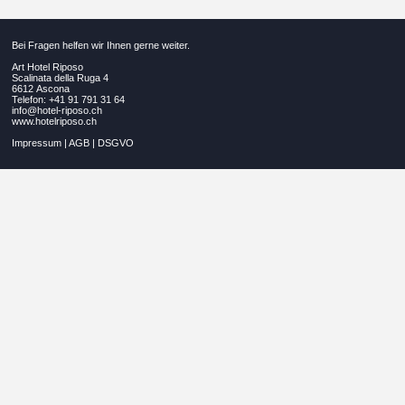
Bei Fragen helfen wir Ihnen gerne weiter.
Art Hotel Riposo
Scalinata della Ruga 4
6612 Ascona
Telefon: +41 91 791 31 64
info@hotel-riposo.ch
www.hotelriposo.ch
Impressum
|
AGB
|
DSGVO