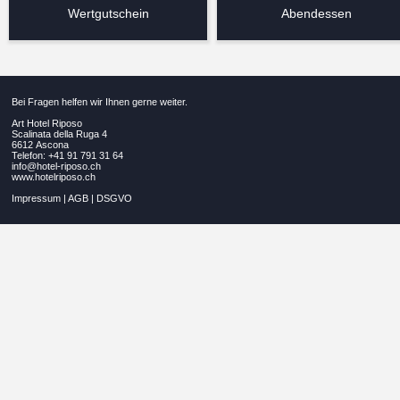
Wertgutschein
Abendessen
Bei Fragen helfen wir Ihnen gerne weiter.
Art Hotel Riposo
Scalinata della Ruga 4
6612 Ascona
Telefon: +41 91 791 31 64
info@hotel-riposo.ch
www.hotelriposo.ch
Impressum
|
AGB
|
DSGVO