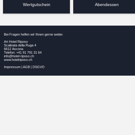
Wertgutschein
Abendessen
Bei Fragen helfen wir Ihnen gerne weiter.
Art Hotel Riposo
Scalinata della Ruga 4
6612 Ascona
Telefon: +41 91 791 31 64
info@hotel-riposo.ch
www.hotelriposo.ch
Impressum
|
AGB
|
DSGVO