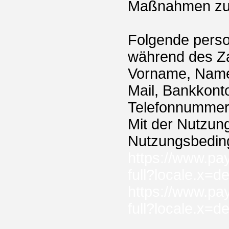
Maßnahmen zum
Folgende pers
während des Za
Vorname, Name,
Mail, Bankkont
Telefonnummer
Mit der Nutzun
Nutzungsbedin
https://www.p
full?locale.x=
https://www.pa
full?locale.x=