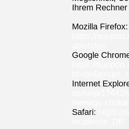
Ihrem Rechner 
Mozilla Firefox:
https://support
ablehnen
Google Chrome
https://suppor
hl=de&p=cpn_c
Internet Explor
us/help/17442/w
manage-cookie
Safari:
https:/
locale=de_DE