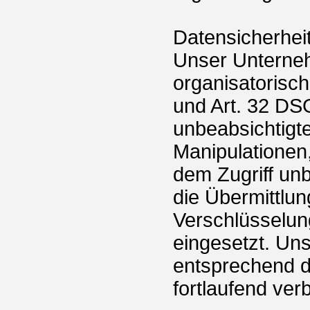
Datensicherhei
Unser Unterneh
organisatorisc
und Art. 32 DS
unbeabsichtigte
Manipulationen,
dem Zugriff un
die Übermittlun
Verschlüsselun
eingesetzt. U
entsprechend d
fortlaufend ver