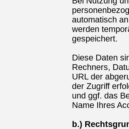
Bei Nutzung u
personenbezoge
automatisch an
werden temporä
gespeichert.
Diese Daten si
Rechners, Datu
URL der abgeru
der Zugriff erf
und ggf. das B
Name Ihres Acc
b.) Rechtsgru