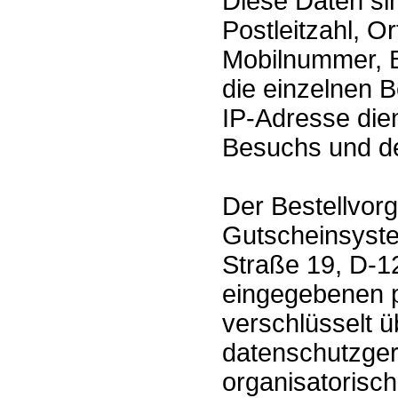
Diese Daten si
Postleitzahl, O
Mobilnummer, B
die einzelnen B
IP-Adresse dien
Besuchs und de
Der Bestellvorg
Gutscheinsyst
Straße 19, D-12
eingegebenen 
verschlüsselt ü
datenschutzger
organisatoris