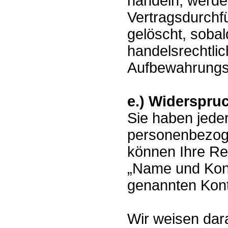
handeln, werden
Vertragsdurchf
gelöscht, sobal
handelsrechtli
Aufbewahrungsvo
e.) Widerspru
Sie haben jeder
personenbezog
können Ihre Rec
„Name und Kont
genannten Kont
Wir weisen dara