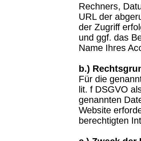
Rechners, Datu
URL der abgeru
der Zugriff erf
und ggf. das B
Name Ihres Acc
b.) Rechtsgru
Für die genannt
lit. f DSGVO al
genannten Daten
Website erforde
berechtigten I