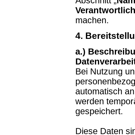
Abschnitt „
Nam
Verantwortlic
machen.
4. Bereitstel
a.) Beschreib
Datenverarbei
Bei Nutzung u
personenbezoge
automatisch an
werden temporä
gespeichert.
Diese Daten si