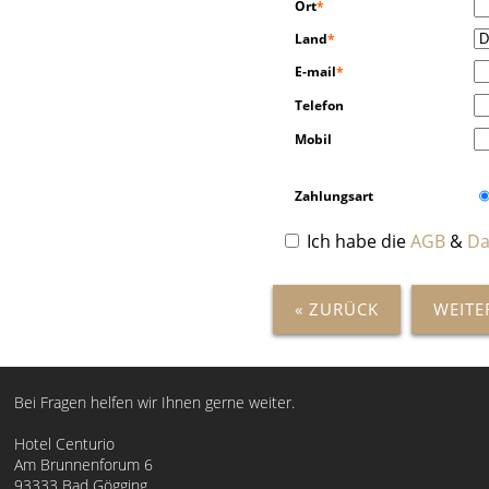
Ort
*
Land
*
E-mail
*
Telefon
Mobil
Zahlungsart
Ich habe die
AGB
&
Da
« ZURÜCK
WEITE
Bei Fragen helfen wir Ihnen gerne weiter.
Hotel Centurio
Am Brunnenforum 6
93333 Bad Gögging