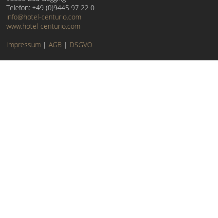
Telefon: +49 (0)9445 97 22 0
info@hotel-centurio.com
www.hotel-centurio.com
Impressum
|
AGB
|
DSGVO