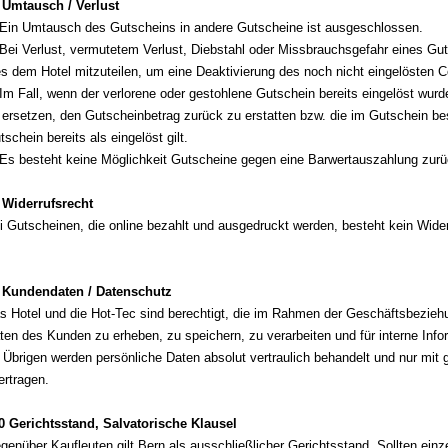
 Umtausch / Verlust
 Ein Umtausch des Gutscheins in andere Gutscheine ist ausgeschlossen.
 Bei Verlust, vermutetem Verlust, Diebstahl oder Missbrauchsgefahr eines Guts
es dem Hotel mitzuteilen, um eine Deaktivierung des noch nicht eingelösten
 Im Fall, wenn der verlorene oder gestohlene Gutschein bereits eingelöst wurd
 ersetzen, den Gutscheinbetrag zurück zu erstatten bzw. die im Gutschein be
tschein bereits als eingelöst gilt.
 Es besteht keine Möglichkeit Gutscheine gegen eine Barwertauszahlung zu
 Widerrufsrecht
i Gutscheinen, die online bezahlt und ausgedruckt werden, besteht kein Wide
 Kundendaten / Datenschutz
s Hotel und die Hot-Tec sind berechtigt, die im Rahmen der Geschäftsbezieh
ten des Kunden zu erheben, zu speichern, zu verarbeiten und für interne In
 Übrigen werden persönliche Daten absolut vertraulich behandelt und nur mit
ertragen.
0 Gerichtsstand, Salvatorische Klausel
genüber Kaufleuten gilt Bern als ausschließlicher Gerichtsstand. Sollten ei