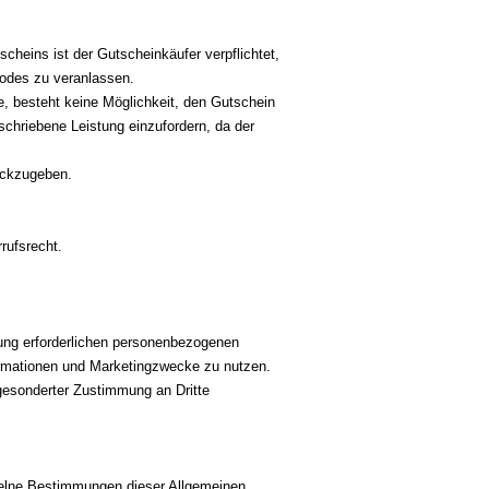
cheins ist der Gutscheinkäufer verpflichtet,
 Codes zu veranlassen.
e, besteht keine Möglichkeit, den Gutschein
schriebene Leistung einzufordern, da der
rückzugeben.
rrufsrecht.
ung erforderlichen personenbezogenen
formationen und Marketingzwecke zu nutzen.
 gesonderter Zustimmung an Dritte
nzelne Bestimmungen dieser Allgemeinen