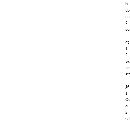
is
üb
de
2.
se
§5
1.
2.
Sc
ei
st
§6
1.
Gu
au
2.
sc