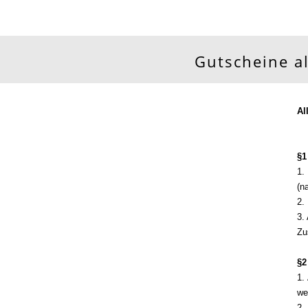
Gutscheine a
Al
§1
1.
(n
2.
3.
Zu
§2
1.
we
2.