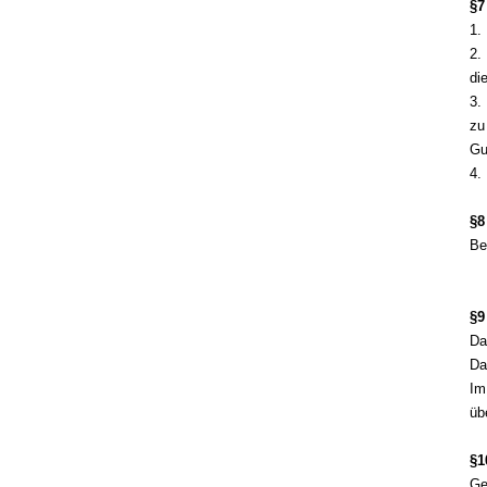
§7
1.
2.
di
3.
zu
Gu
4.
§8
Be
§9
Da
Da
Im
üb
§1
Ge