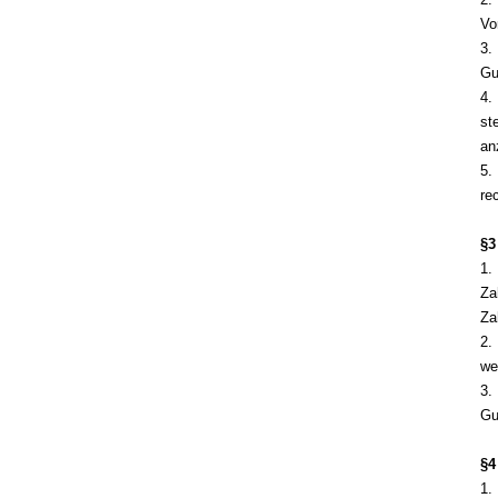
Vo
3.
Gu
4.
st
an
5.
re
§3
1.
Za
Za
2.
we
3.
Gu
§4
1.