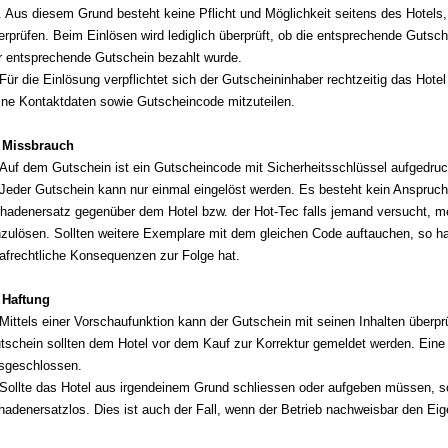
t. Aus diesem Grund besteht keine Pflicht und Möglichkeit seitens des Hotels
erprüfen. Beim Einlösen wird lediglich überprüft, ob die entsprechende Gut
r entsprechende Gutschein bezahlt wurde.
 Für die Einlösung verpflichtet sich der Gutscheininhaber rechtzeitig das Hote
ine Kontaktdaten sowie Gutscheincode mitzuteilen.
 Missbrauch
 Auf dem Gutschein ist ein Gutscheincode mit Sicherheitsschlüssel aufgedr
 Jeder Gutschein kann nur einmal eingelöst werden. Es besteht kein Anspruch 
hadenersatz gegenüber dem Hotel bzw. der Hot-Tec falls jemand versucht, m
nzulösen. Sollten weitere Exemplare mit dem gleichen Code auftauchen, so h
rafrechtliche Konsequenzen zur Folge hat.
 Haftung
 Mittels einer Vorschaufunktion kann der Gutschein mit seinen Inhalten über
tschein sollten dem Hotel vor dem Kauf zur Korrektur gemeldet werden. Eine
sgeschlossen.
 Sollte das Hotel aus irgendeinem Grund schliessen oder aufgeben müssen, so
hadenersatzlos. Dies ist auch der Fall, wenn der Betrieb nachweisbar den Ei