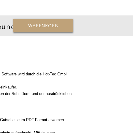
reunde
WARENKORB
ie Software wird durch die Hot-Tec GmbH
einkäufer.
en der Schriftform und der ausdrücklichen
n Gutscheine im PDF-Format erworben
hein aufgedruckt. Mittels einer