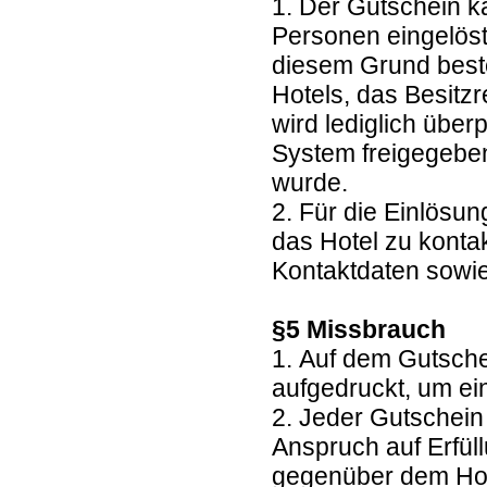
1. Der Gutschein k
Personen eingelöst
diesem Grund beste
Hotels, das Besitz
wird lediglich übe
System freigegebe
wurde.
2. Für die Einlösun
das Hotel zu kontak
Kontaktdaten sowie
§5 Missbrauch
1. Auf dem Gutsche
aufgedruckt, um e
2. Jeder Gutschein
Anspruch auf Erfül
gegenüber dem Hote