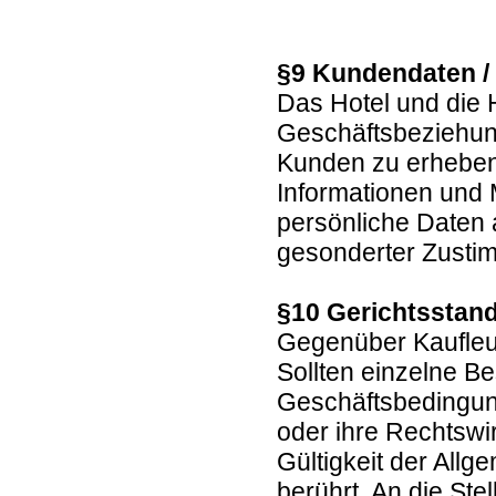
§9 Kundendaten /
Das Hotel und die 
Geschäftsbeziehun
Kunden zu erheben,
Informationen und
persönliche Daten a
gesonderter Zustim
§10 Gerichtsstand
Gegenüber Kaufleut
Sollten einzelne B
Geschäftsbedingung
oder ihre Rechtswir
Gültigkeit der All
berührt. An die St