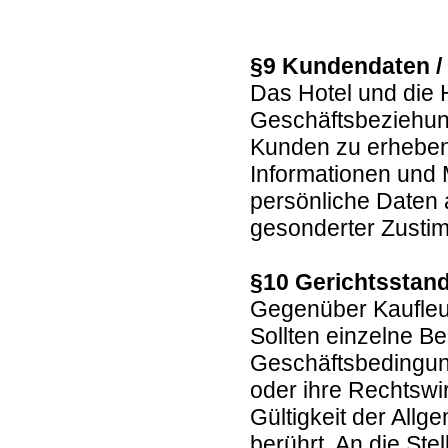
§9 Kundendaten /
Das Hotel und die 
Geschäftsbeziehun
Kunden zu erheben,
Informationen und
persönliche Daten a
gesonderter Zustim
§10 Gerichtsstand
Gegenüber Kaufleut
Sollten einzelne B
Geschäftsbedingung
oder ihre Rechtswir
Gültigkeit der All
berührt. An die St