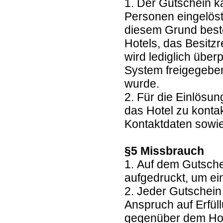
1. Der Gutschein k
Personen eingelöst
diesem Grund beste
Hotels, das Besitz
wird lediglich übe
System freigegebe
wurde.
2. Für die Einlösun
das Hotel zu kontak
Kontaktdaten sowie
§5 Missbrauch
1. Auf dem Gutsche
aufgedruckt, um e
2. Jeder Gutschein
Anspruch auf Erfül
gegenüber dem Hote