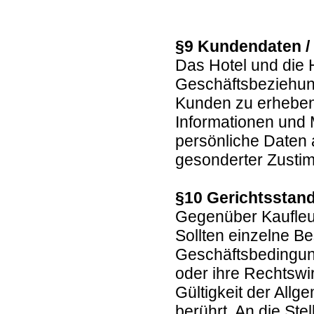
§9 Kundendaten /
Das Hotel und die 
Geschäftsbeziehun
Kunden zu erheben,
Informationen und
persönliche Daten a
gesonderter Zustim
§10 Gerichtsstand
Gegenüber Kaufleut
Sollten einzelne B
Geschäftsbedingung
oder ihre Rechtswir
Gültigkeit der All
berührt. An die St