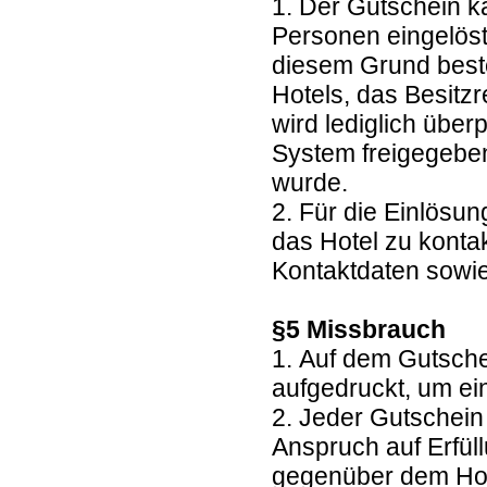
1. Der Gutschein k
Personen eingelöst
diesem Grund beste
Hotels, das Besitz
wird lediglich übe
System freigegebe
wurde.
2. Für die Einlösun
das Hotel zu kontak
Kontaktdaten sowie
§5 Missbrauch
1. Auf dem Gutsche
aufgedruckt, um e
2. Jeder Gutschein
Anspruch auf Erfül
gegenüber dem Hote