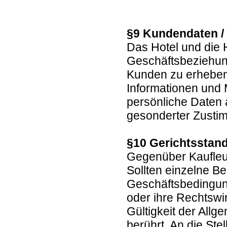
§9 Kundendaten /
Das Hotel und die 
Geschäftsbeziehun
Kunden zu erheben,
Informationen und
persönliche Daten a
gesonderter Zustim
§10 Gerichtsstand
Gegenüber Kaufleut
Sollten einzelne B
Geschäftsbedingung
oder ihre Rechtswir
Gültigkeit der All
berührt. An die St