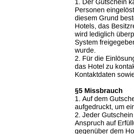
1. Der Gutschein k
Personen eingelöst
diesem Grund beste
Hotels, das Besitz
wird lediglich übe
System freigegebe
wurde.
2. Für die Einlösun
das Hotel zu kontak
Kontaktdaten sowie
§5 Missbrauch
1. Auf dem Gutsche
aufgedruckt, um e
2. Jeder Gutschein
Anspruch auf Erfül
gegenüber dem Hote