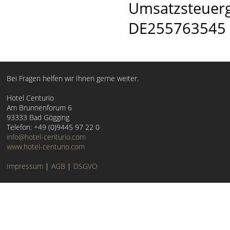
Umsatzsteuerg
DE255763545
Bei Fragen helfen wir Ihnen gerne weiter.
Hotel Centurio
Am Brunnenforum 6
93333 Bad Gögging
Telefon: +49 (0)9445 97 22 0
info@hotel-centurio.com
www.hotel-centurio.com
Impressum
|
AGB
|
DSGVO