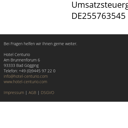
Umsatzsteuerg
DE255763545
Bei Fragen helfen wir Ihnen gerne weiter.
Hotel Centurio
Am Brunnenforum 6
93333 Bad Gögging
Telefon: +49 (0)9445 97 22 0
info@hotel-centurio.com
www.hotel-centurio.com
Impressum
|
AGB
|
DSGVO