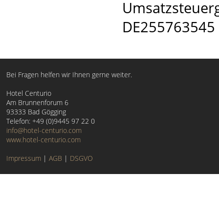
Umsatzsteuerg
DE255763545
Bei Fragen helfen wir Ihnen gerne weiter.
Hotel Centurio
Am Brunnenforum 6
93333 Bad Gögging
Telefon: +49 (0)9445 97 22 0
info@hotel-centurio.com
www.hotel-centurio.com
Impressum
|
AGB
|
DSGVO