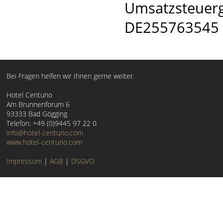
Umsatzsteuerg
DE255763545
Bei Fragen helfen wir Ihnen gerne weiter.
Hotel Centurio
Am Brunnenforum 6
93333 Bad Gögging
Telefon: +49 (0)9445 97 22 0
info@hotel-centurio.com
www.hotel-centurio.com
Impressum
|
AGB
|
DSGVO