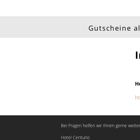
Gutscheine a
H
h
Bei Fragen helfen wir Ihnen gerne weiter
Hotel Centurio