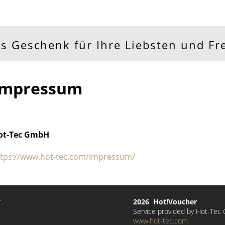
ls Geschenk für Ihre Liebsten und F
Impressum
ot-Tec GmbH
ttps://www.hot-tec.com/impressum/
.
2026 Hot!Voucher
Service provided by Hot-Te
www.hot-tec.com