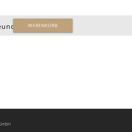
reunde
WARENKORB
c GmbH