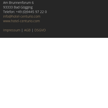
Am Brunnenforum 6
93333 Bad Gögging
Telefon: +49 (0)9445 97 22 0
info@hotel-centurio.com
www.hotel-centurio.com
Impressum
|
AGB
|
DSGVO