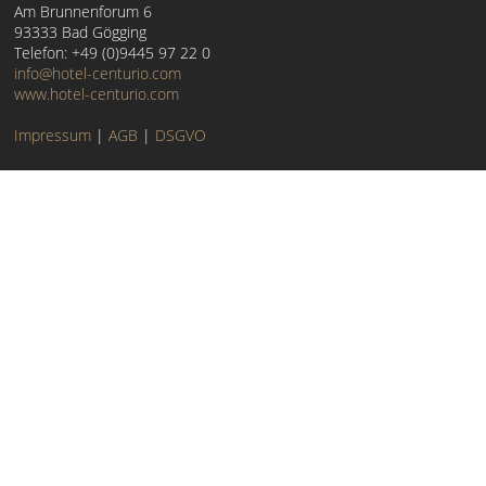
Am Brunnenforum 6
93333 Bad Gögging
Telefon: +49 (0)9445 97 22 0
info@hotel-centurio.com
www.hotel-centurio.com
Impressum
|
AGB
|
DSGVO