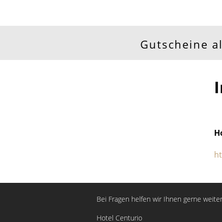
Gutscheine a
H
h
Bei Fragen helfen wir Ihnen gerne weiter
Hotel Centurio