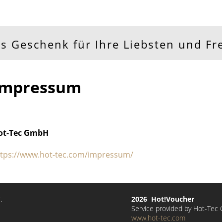
ls Geschenk für Ihre Liebsten und F
Impressum
ot-Tec GmbH
ttps://www.hot-tec.com/impressum/
.
2026 Hot!Voucher
Service provided by Hot-Te
www.hot-tec.com