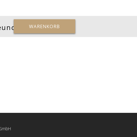
reunde
WARENKORB
c GmbH