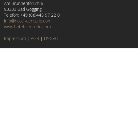
Am Brunnenforum 6
93333 Bad Gögging
Telefon: +49 (0)9445 97 22 0
info@hotel-centurio.com
www.hotel-centurio.com
Impressum
|
AGB
|
DSGVO