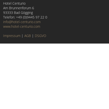
Hotel Centurio
Am Brunnenforum 6
93333 Bad Gögging
Telefon: +49 (0)9445 97 22 0
info@hotel-centurio.com
www.hotel-centurio.com
Impressum
|
AGB
|
DSGVO