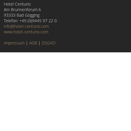
Hotel Centurio
Am Brunnenforum 6
93333 Bad Gögging
Telefon: +49 (0)9445 97 22 0
info@hotel-centurio.com
www.hotel-centurio.com
Impressum
|
AGB
|
DSGVO