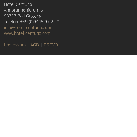
Hotel Centurio
Am Brunnenforum 6
93333 Bad Gögging
Telefon: +49 (0)9445 97 22 0
info@hotel-centurio.com
www.hotel-centurio.com
Impressum
|
AGB
|
DSGVO