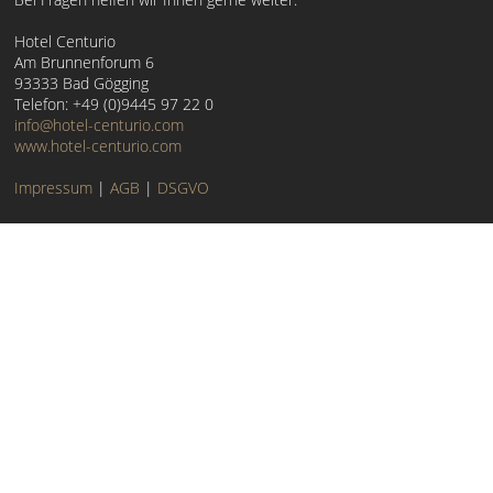
Hotel Centurio
Am Brunnenforum 6
93333 Bad Gögging
Telefon: +49 (0)9445 97 22 0
info@hotel-centurio.com
www.hotel-centurio.com
Impressum
|
AGB
|
DSGVO