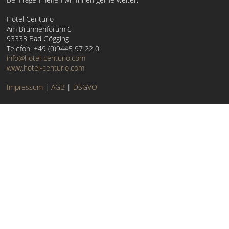
Hotel Centurio
Am Brunnenforum 6
93333 Bad Gögging
Telefon: +49 (0)9445 97 22 0
info@hotel-centurio.com
www.hotel-centurio.com
Impressum
|
AGB
|
DSGVO