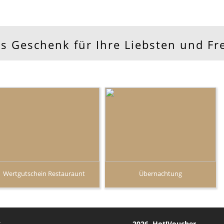
ls Geschenk für Ihre Liebsten und F
Wertgutschein Restauraunt
Übernachtung
.
2026 Hot!Voucher