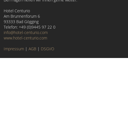
Hotel Centurio
Am Brunnenforum 6
93333 Bad Gögging
Telefon: +49 (0)9445 97 22 0
info@hotel-centurio.com
www.hotel-centurio.com
Impressum
|
AGB
|
DSGVO