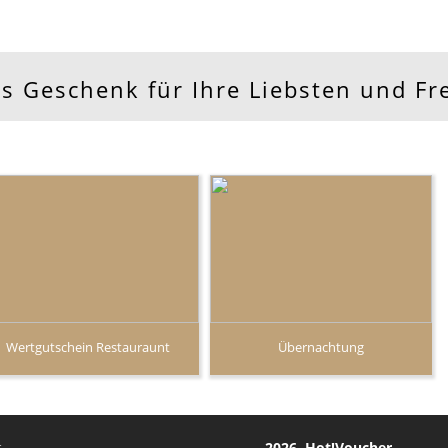
ls Geschenk für Ihre Liebsten und F
Wertgutschein Restauraunt
Übernachtung
.
2026 Hot!Voucher