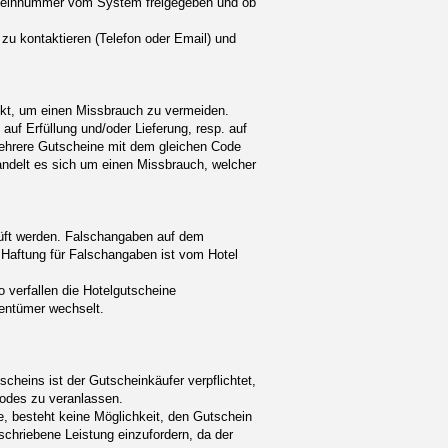
scheinnummer vom System freigegeben und ob
l zu kontaktieren (Telefon oder Email) und
uckt, um einen Missbrauch zu vermeiden.
auf Erfüllung und/oder Lieferung, resp. auf
ehrere Gutscheine mit dem gleichen Code
andelt es sich um einen Missbrauch, welcher
prüft werden. Falschangaben auf dem
 Haftung für Falschangaben ist vom Hotel
 verfallen die Hotelgutscheine
gentümer wechselt.
cheins ist der Gutscheinkäufer verpflichtet,
 Codes zu veranlassen.
e, besteht keine Möglichkeit, den Gutschein
schriebene Leistung einzufordern, da der