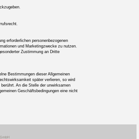
rückzugeben.
rrufsrecht.
ung erforderlichen personenbezogenen
formationen und Marketingzwecke zu nutzen.
 gesonderter Zustimmung an Dritte
nzelne Bestimmungen dieser Allgemeinen
chtswirksamkeit später verlieren, so wird
 berührt. An die Stelle der unwirksamen
llgemeinen Geschäftsbedingungen eine nicht
c GmbH