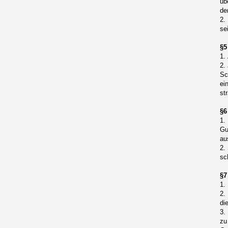
üb
de
2.
se
§5
1.
2.
Sc
ei
st
§6
1.
Gu
au
2.
sc
§7
1.
2.
di
3.
zu