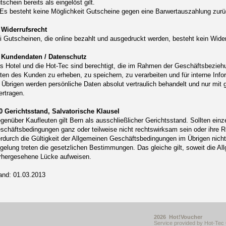
tschein bereits als eingelöst gilt.
 Es besteht keine Möglichkeit Gutscheine gegen eine Barwertauszahlung zu
 Widerrufsrecht
i Gutscheinen, die online bezahlt und ausgedruckt werden, besteht kein Wide
 Kundendaten / Datenschutz
s Hotel und die Hot-Tec sind berechtigt, die im Rahmen der Geschäftsbezieh
ten des Kunden zu erheben, zu speichern, zu verarbeiten und für interne In
 Übrigen werden persönliche Daten absolut vertraulich behandelt und nur mit
ertragen.
0 Gerichtsstand, Salvatorische Klausel
genüber Kaufleuten gilt Bern als ausschließlicher Gerichtsstand. Sollten ei
schäftsbedingungen ganz oder teilweise nicht rechtswirksam sein oder ihre Re
erdurch die Gültigkeit der Allgemeinen Geschäftsbedingungen im Übrigen nicht
gelung treten die gesetzlichen Bestimmungen. Das gleiche gilt, soweit die A
rhergesehene Lücke aufweisen.
and: 01.03.2013
2026 Hot!Voucher
Service provided by Hot-Te