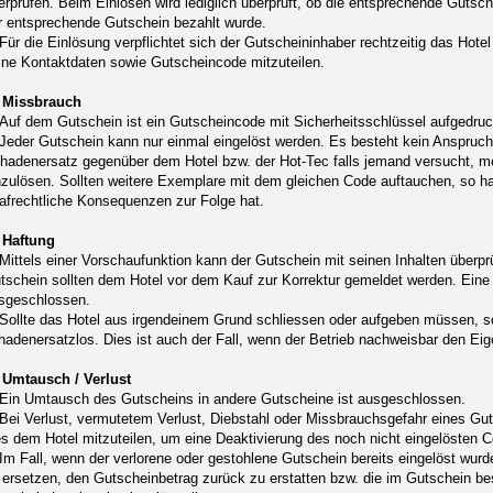
erprüfen. Beim Einlösen wird lediglich überprüft, ob die entsprechende Gut
r entsprechende Gutschein bezahlt wurde.
 Für die Einlösung verpflichtet sich der Gutscheininhaber rechtzeitig das Hote
ine Kontaktdaten sowie Gutscheincode mitzuteilen.
 Missbrauch
 Auf dem Gutschein ist ein Gutscheincode mit Sicherheitsschlüssel aufgedr
 Jeder Gutschein kann nur einmal eingelöst werden. Es besteht kein Anspruch 
hadenersatz gegenüber dem Hotel bzw. der Hot-Tec falls jemand versucht, m
nzulösen. Sollten weitere Exemplare mit dem gleichen Code auftauchen, so h
rafrechtliche Konsequenzen zur Folge hat.
 Haftung
 Mittels einer Vorschaufunktion kann der Gutschein mit seinen Inhalten über
tschein sollten dem Hotel vor dem Kauf zur Korrektur gemeldet werden. Eine
sgeschlossen.
 Sollte das Hotel aus irgendeinem Grund schliessen oder aufgeben müssen, so
hadenersatzlos. Dies ist auch der Fall, wenn der Betrieb nachweisbar den Ei
 Umtausch / Verlust
 Ein Umtausch des Gutscheins in andere Gutscheine ist ausgeschlossen.
 Bei Verlust, vermutetem Verlust, Diebstahl oder Missbrauchsgefahr eines Guts
es dem Hotel mitzuteilen, um eine Deaktivierung des noch nicht eingelösten
 Im Fall, wenn der verlorene oder gestohlene Gutschein bereits eingelöst wurd
 ersetzen, den Gutscheinbetrag zurück zu erstatten bzw. die im Gutschein be