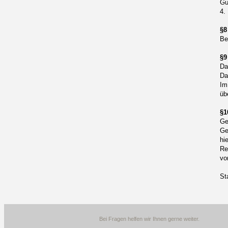
Gu
4.
§8
Be
§9
Da
Da
Im
üb
§1
Ge
Ge
hi
Re
vo
St
Bei Fragen helfen wir Ihnen gerne weiter.