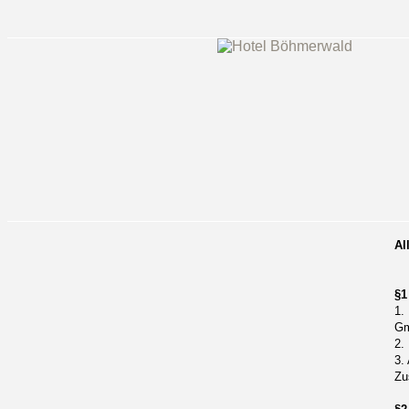
Al
§1
1.
Gm
2.
3.
Zu