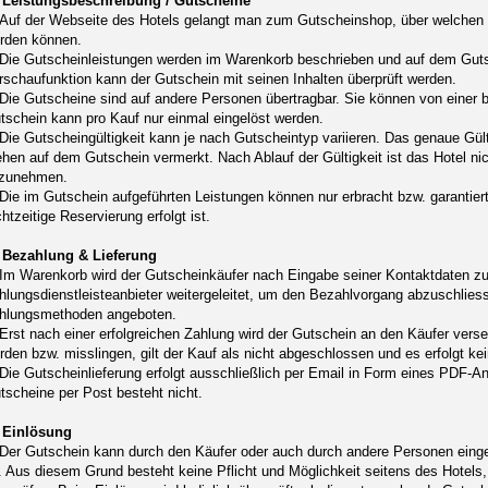
 Leistungsbeschreibung / Gutscheine
 Auf der Webseite des Hotels gelangt man zum Gutscheinshop, über welche
rden können.
 Die Gutscheinleistungen werden im Warenkorb beschrieben und auf dem Gutsc
rschaufunktion kann der Gutschein mit seinen Inhalten überprüft werden.
 Die Gutscheine sind auf andere Personen übertragbar. Sie können von einer b
tschein kann pro Kauf nur einmal eingelöst werden.
 Die Gutscheingültigkeit kann je nach Gutscheintyp variieren. Das genaue Gül
ehen auf dem Gutschein vermerkt. Nach Ablauf der Gültigkeit ist das Hotel nic
zunehmen.
 Die im Gutschein aufgeführten Leistungen können nur erbracht bzw. garantie
chtzeitige Reservierung erfolgt ist.
 Bezahlung & Lieferung
 Im Warenkorb wird der Gutscheinkäufer nach Eingabe seiner Kontaktdaten z
hlungsdienstleisteanbieter weitergeleitet, um den Bezahlvorgang abzuschlie
hlungsmethoden angeboten.
 Erst nach einer erfolgreichen Zahlung wird der Gutschein an den Käufer vers
rden bzw. misslingen, gilt der Kauf als nicht abgeschlossen und es erfolgt 
 Die Gutscheinlieferung erfolgt ausschließlich per Email in Form eines PDF-
tscheine per Post besteht nicht.
 Einlösung
 Der Gutschein kann durch den Käufer oder auch durch andere Personen einge
t. Aus diesem Grund besteht keine Pflicht und Möglichkeit seitens des Hotels