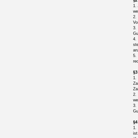
§2
1.
we
2.
Vo
3.
Gu
4.
st
an
5.
re
§3
1.
Za
Za
2.
we
3.
Gu
§4
1.
is